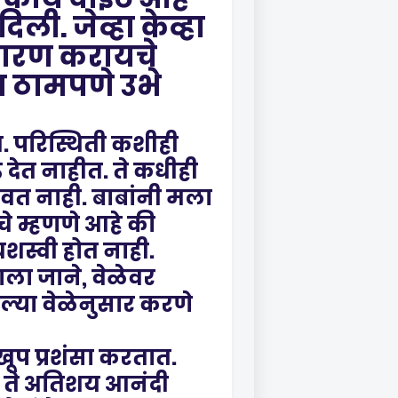
ी. जेव्हा केव्हा
िवारण करायचे
बत ठामपणे उभे
त. परिस्थिती कशीही
 देत नाहीत. ते कधीही
ावत नाही. बाबांनी मला
चे म्हणणे आहे की
यशस्वी होत नाही.
ा जाने, वेळेवर
ल्या वेळेनुसार करणे
ूप प्रशंसा करतात.
ने ते अतिशय आनंदी