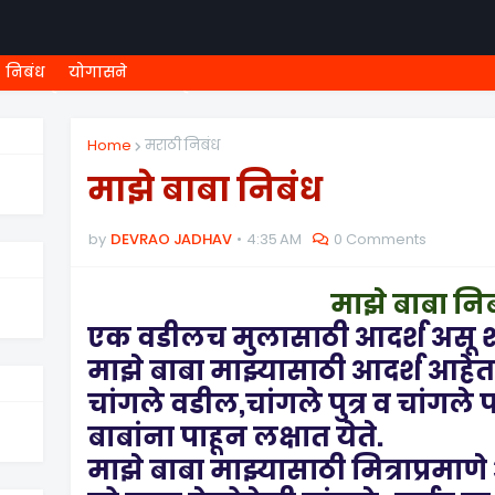
निबंध
योगासने
ी शिष्यवृत्ती
८ वी शिष्यवृत्ती
MEGA MENU
१ ली ONLINE T
Home
मराठी निबंध
माझे बाबा निबंध
by
DEVRAO JADHAV
4:35 AM
0 Comments
माझे बाबा नि
एक वडीलच मुलासाठी आदर्श असू
माझे बाबा माझ्यासाठी आदर्श आहेत. 
चांगले वडील,चांगले पुत्र व चांगले 
बाबांना पाहून लक्षात येते.
माझे बाबा माझ्यासाठी मित्राप्रमाण