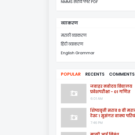
NMMS सराव पेपर PDF
व्याकरण
मराठी व्याकरण
हिंदी व्याकरण
English Grammar
POPULAR
RECENTS
COMMENTS
जवाहर नवोदय विद्यालय
प्रवेशपरीक्षा - 01 गणित
6:01 AM
शिष्यवृत्ती सराव ८ वी मरा
टेस्ट १ सुसंगत वाक्य परिच्
7:46 PM
माझी आई निबंध