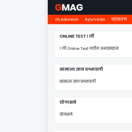
ds edutech
Ayurveda
व्याकरण
HOME
नवोदय
NMMS
५ व
ONLINE TEST १ ली
१ ली Online Test नवीन अभ्यासक्रम
सामान्य ज्ञान प्रश्नावली
सामान्य ज्ञान प्रश्नावली
योगासने
योगासने