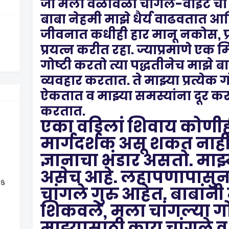
जो मला वेळोवेळी चांगले-वाईट च
बाबा नेहमी माझे धैर्य वाढवतात 
जीवनात कधीही हार मानू नकोस, प्र
प्रयत्न करीत रहा. ज्याप्रमाणे एक 
गोष्टी करतो त्या पद्धतीनेच माझे 
व्यवहार करतात. ते माझ्या प्रत्येक 
ऐकतात व माझ्या समस्यांना दूर करण
करतात.
एका वडिलां शिवाय कोणीह
मार्गदर्शक असू शकत नाही
ज्ञानाचा भंडार असतो. माझ
असेच आहे. लहापणापासुनच 
 ८
चांगले गुरु आहेत. बाबांन
शिकवले, मला चांगल्या गो
माझ्यासाठी काय चांगले 