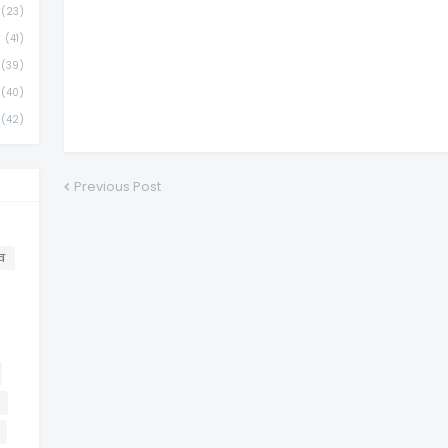
(23)
(41)
(39)
(40)
(42)
Previous Post
व