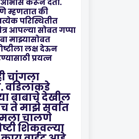
ा आभास करून देतो.
आणि म्हणतात की
त्येक परिस्थितीत
मित्र आपल्या सोबत गप्पा
बाबा माझ्यासोबत
गोष्टीला लक्ष देऊन
्यासाठी प्रयत्न
ी चांगला
. वडिलांकडे
्या बाबाचे देखील
ते माझे सर्वात
ी मला चालणे
ष्टी शिकवल्या
व काय वाईट आहे