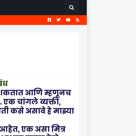
EST
सामान्य ज्ञान प्रश्नावली
बंध
 शकतात आणि म्हणूनच
एक चांगले व्यक्ती,
पती कसे असावे हे माझ्या
े आहेत, एक असा मित्र