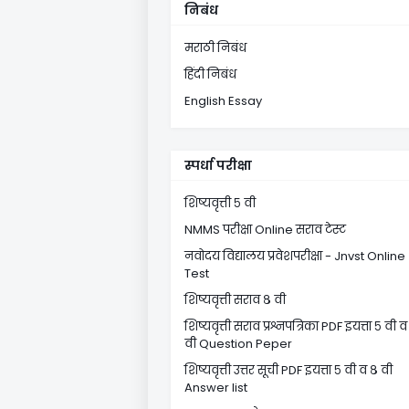
निबंध
मराठी निबंध
हिंदी निबंध
English Essay
स्पर्धा परीक्षा
शिष्यवृत्ती ५ वी
NMMS परीक्षा Online सराव टेस्ट
नवोदय विद्यालय प्रवेशपरीक्षा - Jnvst Online
Test
शिष्यवृत्ती सराव ८ वी
शिष्यवृत्ती सराव प्रश्नपत्रिका PDF इयत्ता ५ वी व
वी Question Peper
शिष्यवृत्ती उत्तर सूची PDF इयत्ता ५ वी व ८ वी
Answer list