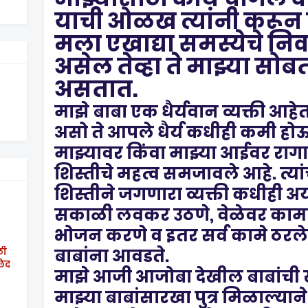
याची ओळख त्यांनी करून दिल
मला एखाद्या समस्येचे न
असेल तेव्हा ते माझ्या सो
असतात.
माझे बाबा एक धैर्यवान व्यक्ती आहे
असो ते आपले धैर्य कधीही कमी होऊ
माझ्यावर किंवा माझ्या आईवर राग
शिस्तीचे महत्व समजावले आहे. त्यां
शिस्तीने जगणारा व्यक्ती कधीही अ
सकाळी लवकर उठणे, वेळेवर कामाल
भोजन करणे व इतर सर्व कामे ठरले
बाबांना आवडते.
ठी
छेद
माझे आजी आजोबा देखील बाबांची ख
माझ्या बाबांसारखा पुत्र मिळाल्या