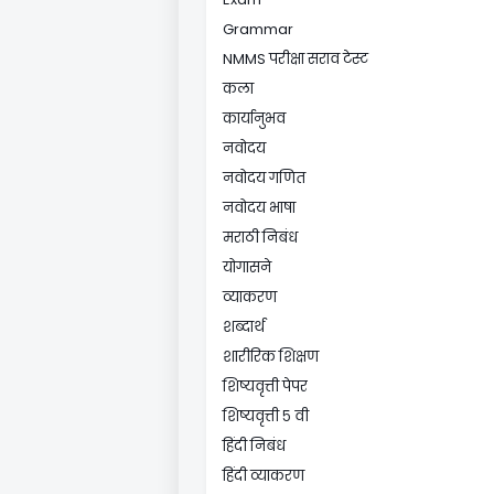
Grammar
NMMS परीक्षा सराव टेस्ट
कला
कार्यानुभव
नवोदय
नवोदय गणित
नवोदय भाषा
मराठी निबंध
योगासने
व्याकरण
शब्दार्थ
शारीरिक शिक्षण
शिष्यवृत्ती पेपर
शिष्यवृत्ती ५ वी
हिंदी निबंध
हिंदी व्याकरण