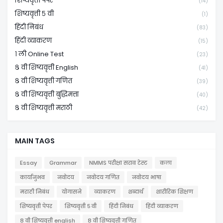
शिष्यवृत्ती पेपर
(14)
शिष्यवृत्ती ५ वी
(1)
हिंदी निबंध
(83)
हिंदी व्याकरण
(15)
१ ली Online Test
(23)
८ वी शिष्यवृत्ती English
(41)
८ वी शिष्यवृत्ती गणित
(39)
८ वी शिष्यवृत्ती बुद्धिमत्ता
(40)
८ वी शिष्यवृत्ती मराठी
(42)
MAIN TAGS
Essay
Grammar
NMMS परीक्षा सराव टेस्ट
कला
कार्यानुभव
नवोदय
नवोदय गणित
नवोदय भाषा
मराठी निबंध
योगासने
व्याकरण
शब्दार्थ
शारीरिक शिक्षण
शिष्यवृत्ती पेपर
शिष्यवृत्ती ५ वी
हिंदी निबंध
हिंदी व्याकरण
८ वी शिष्यवृत्ती english
८ वी शिष्यवृत्ती गणित