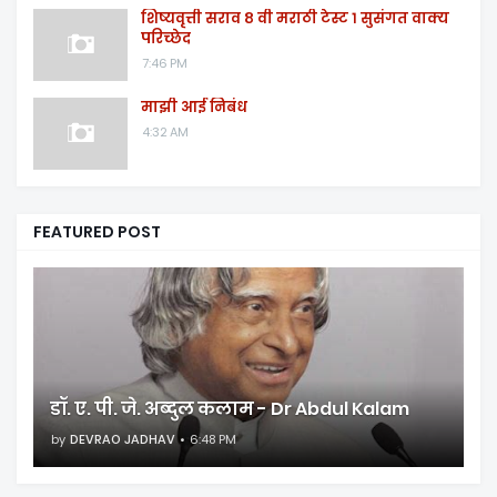
शिष्यवृत्ती सराव ८ वी मराठी टेस्ट १ सुसंगत वाक्य
परिच्छेद
7:46 PM
माझी आई निबंध
4:32 AM
FEATURED POST
डॉ. ए. पी. जे. अब्दुल कलाम - Dr Abdul Kalam
by
DEVRAO JADHAV
6:48 PM