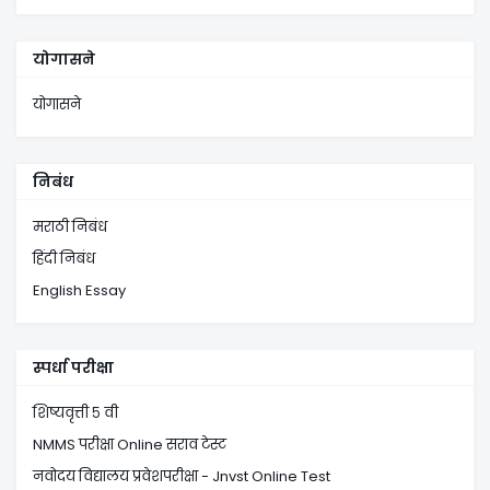
योगासने
योगासने
निबंध
मराठी निबंध
हिंदी निबंध
English Essay
स्पर्धा परीक्षा
शिष्यवृत्ती ५ वी
NMMS परीक्षा Online सराव टेस्ट
नवोदय विद्यालय प्रवेशपरीक्षा - Jnvst Online Test