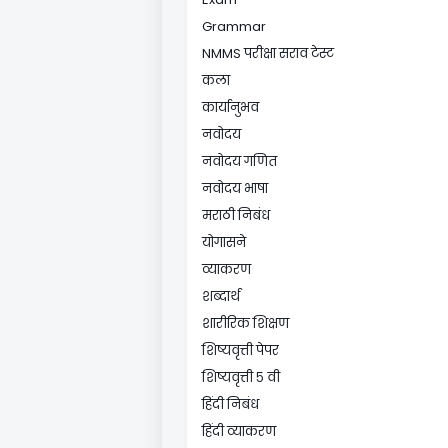
Grammar
NMMS परीक्षा सराव टेस्ट
कला
कार्यानुभव
नवोदय
नवोदय गणित
नवोदय भाषा
मराठी निबंध
योगासने
व्याकरण
शब्दार्थ
शारीरिक शिक्षण
शिष्यवृत्ती पेपर
शिष्यवृत्ती ५ वी
हिंदी निबंध
हिंदी व्याकरण