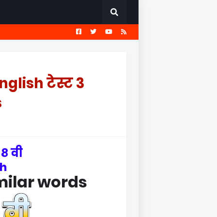
EST
सामान्य ज्ञान प्रश्नावली
nglish टेस्ट 3
s
 ८ वी
sh
milar words