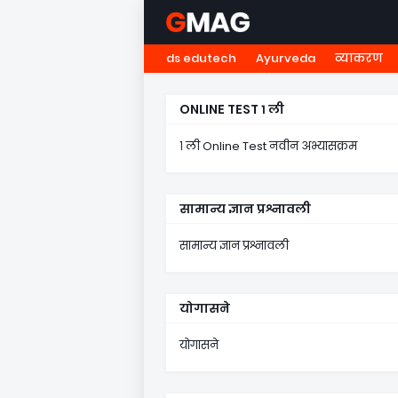
ds edutech
Ayurveda
व्याकरण
HOME
नवोदय
NMMS
५ व
ONLINE TEST १ ली
१ ली Online Test नवीन अभ्यासक्रम
सामान्य ज्ञान प्रश्नावली
सामान्य ज्ञान प्रश्नावली
योगासने
योगासने