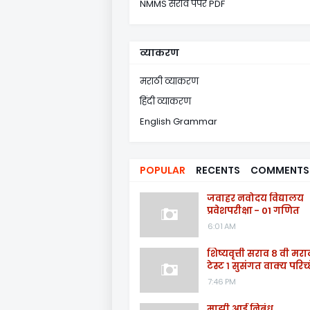
NMMS सराव पेपर PDF
व्याकरण
मराठी व्याकरण
हिंदी व्याकरण
English Grammar
POPULAR
RECENTS
COMMENTS
जवाहर नवोदय विद्यालय
प्रवेशपरीक्षा - 01 गणित
6:01 AM
शिष्यवृत्ती सराव ८ वी मरा
टेस्ट १ सुसंगत वाक्य परिच्
7:46 PM
माझी आई निबंध