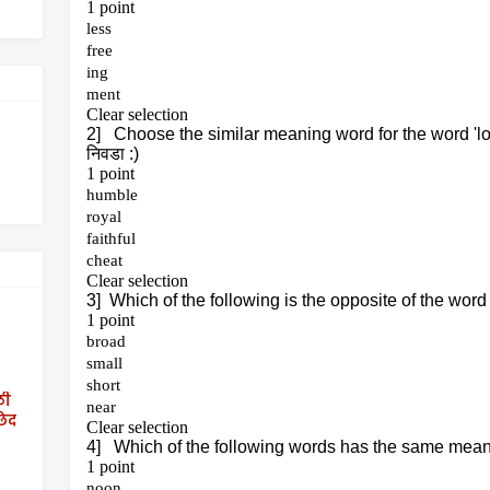
ठी
छेद