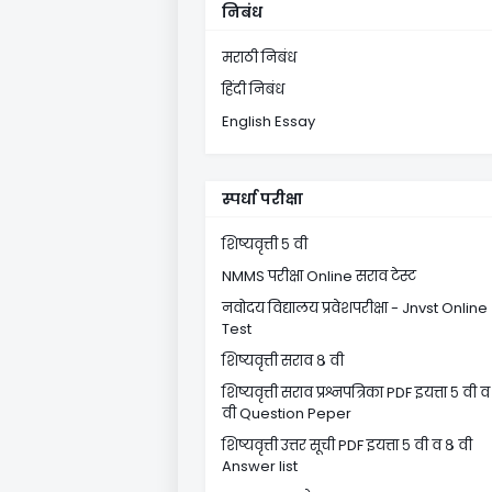
निबंध
मराठी निबंध
हिंदी निबंध
English Essay
स्पर्धा परीक्षा
शिष्यवृत्ती ५ वी
NMMS परीक्षा Online सराव टेस्ट
नवोदय विद्यालय प्रवेशपरीक्षा - Jnvst Online
Test
शिष्यवृत्ती सराव ८ वी
शिष्यवृत्ती सराव प्रश्नपत्रिका PDF इयत्ता ५ वी व
वी Question Peper
शिष्यवृत्ती उत्तर सूची PDF इयत्ता ५ वी व ८ वी
Answer list