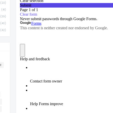
(23)
(41)
(39)
(40)
(42)
व