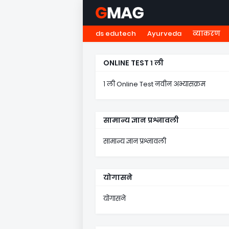
ds edutech
Ayurveda
व्याकरण
HOME
नवोदय
NMMS
५ व
ONLINE TEST १ ली
१ ली Online Test नवीन अभ्यासक्रम
सामान्य ज्ञान प्रश्नावली
सामान्य ज्ञान प्रश्नावली
योगासने
योगासने