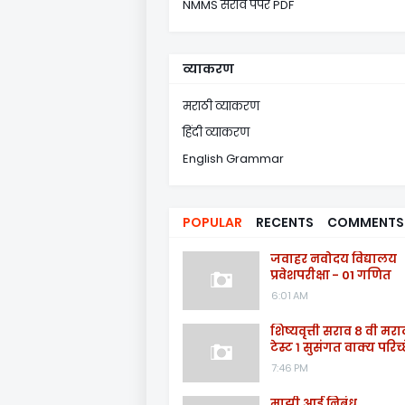
NMMS सराव पेपर PDF
व्याकरण
मराठी व्याकरण
हिंदी व्याकरण
English Grammar
POPULAR
RECENTS
COMMENTS
जवाहर नवोदय विद्यालय
प्रवेशपरीक्षा - 01 गणित
6:01 AM
शिष्यवृत्ती सराव ८ वी मरा
टेस्ट १ सुसंगत वाक्य परिच्
7:46 PM
माझी आई निबंध