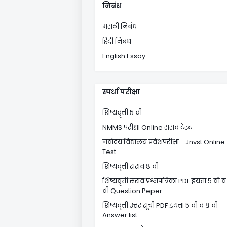
निबंध
मराठी निबंध
हिंदी निबंध
English Essay
स्पर्धा परीक्षा
शिष्यवृत्ती ५ वी
NMMS परीक्षा Online सराव टेस्ट
नवोदय विद्यालय प्रवेशपरीक्षा - Jnvst Online
Test
शिष्यवृत्ती सराव ८ वी
शिष्यवृत्ती सराव प्रश्नपत्रिका PDF इयत्ता ५ वी व
वी Question Peper
शिष्यवृत्ती उत्तर सूची PDF इयत्ता ५ वी व ८ वी
Answer list