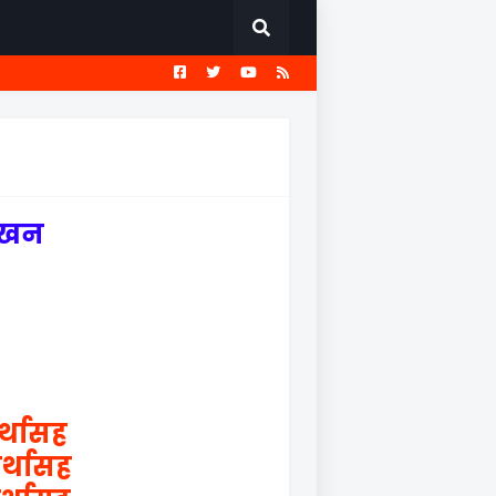
EST
सामान्य ज्ञान प्रश्नावली
लेखन
र्थासह
र्थासह