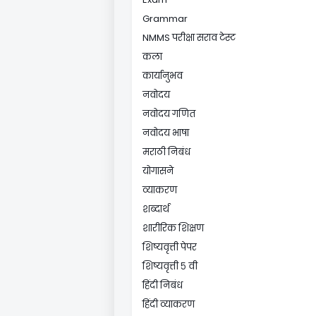
Grammar
NMMS परीक्षा सराव टेस्ट
कला
कार्यानुभव
नवोदय
नवोदय गणित
नवोदय भाषा
मराठी निबंध
योगासने
व्याकरण
शब्दार्थ
शारीरिक शिक्षण
शिष्यवृत्ती पेपर
शिष्यवृत्ती ५ वी
हिंदी निबंध
हिंदी व्याकरण