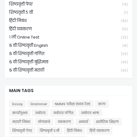
शिष्यवृत्ती पेपर
(14)
शिष्यवृत्ती ५ वी
(1)
हिंदी निबंध
(83)
हिंदी व्याकरण
(15)
१ ली Online Test
(23)
८ वी शिष्यवृत्ती English
(41)
८ वी शिष्यवृत्ती गणित
(39)
८ वी शिष्यवृत्ती बुद्धिमत्ता
(40)
८ वी शिष्यवृत्ती मराठी
(42)
MAIN TAGS
Essay
Grammar
NMMS परीक्षा सराव टेस्ट
कला
कार्यानुभव
नवोदय
नवोदय गणित
नवोदय भाषा
मराठी निबंध
योगासने
व्याकरण
शब्दार्थ
शारीरिक शिक्षण
शिष्यवृत्ती पेपर
शिष्यवृत्ती ५ वी
हिंदी निबंध
हिंदी व्याकरण