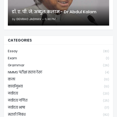
डॉ. ए. पी. जे. अब्दुल कलाम - Dr Abdul Kalam
by
DEVRAO JADHAV
6:48 PM
CATEGORIES
Essay
(83)
Exam
(1)
Grammar
(26)
NMMS परीक्षा सराव टेस्ट
(4)
कला
(10)
कार्यानुभव
(10)
नवोदय
(20)
नवोदय गणित
(25)
नवोदय भाषा
(17)
मराठी निबंध
(82)