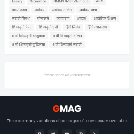
Essay
Grammar
NMMS परीक्षा सराव टेस्ट
कला
कार्यानुभव
नवोदय
नवोदय गणित
नवोदय भाषा
मराठी निबंध
योगासने
व्याकरण
शब्दार्थ
शारीरिक शिक्षण
शिष्यवृत्ती पेपर
शिष्यवृत्ती ५ वी
हिंदी निबंध
हिंदी व्याकरण
८ वी शिष्यवृत्ती english
८ वी शिष्यवृत्ती गणित
८ वी शिष्यवृत्ती बुद्धिमत्ता
८ वी शिष्यवृत्ती मराठी
Responsive Advertisement
There are many variations of passages of Lorem Ipsum available.