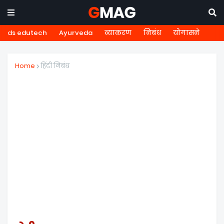
ds edutech
Ayurveda
व्याकरण
निबंध
योगासने
Home
हिंदी निबंध