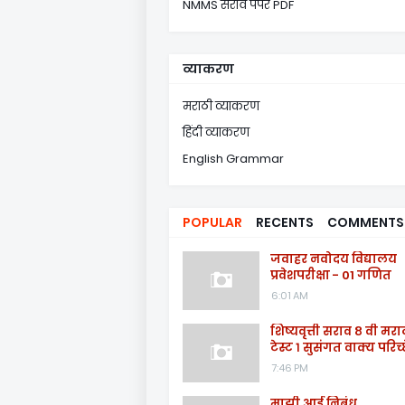
NMMS सराव पेपर PDF
व्याकरण
मराठी व्याकरण
हिंदी व्याकरण
English Grammar
POPULAR
RECENTS
COMMENTS
जवाहर नवोदय विद्यालय
प्रवेशपरीक्षा - 01 गणित
6:01 AM
शिष्यवृत्ती सराव ८ वी मरा
टेस्ट १ सुसंगत वाक्य परिच्
7:46 PM
माझी आई निबंध