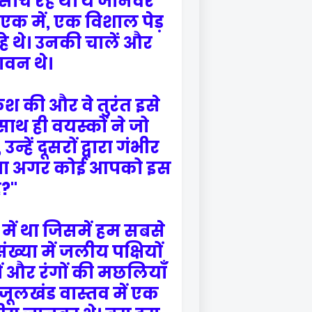
 सोच रहे थे। ये जानवर
े एक में, एक विशाल पेड़
े थे। उनकी चालें और
वन थे।
कश की और वे तुरंत इसे
साथ ही वयस्कों ने जो
हें दूसरों द्वारा गंभीर
होगा अगर कोई आपको इस
ै?"
ें था जिसमें हम सबसे
ख्या में जलीय पक्षियों
ों और रंगों की मछलियाँ
 फिजूलखंड वास्तव में एक