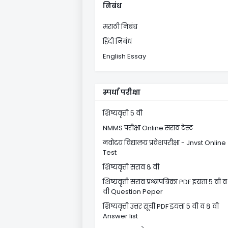
निबंध
मराठी निबंध
हिंदी निबंध
English Essay
स्पर्धा परीक्षा
शिष्यवृत्ती ५ वी
NMMS परीक्षा Online सराव टेस्ट
नवोदय विद्यालय प्रवेशपरीक्षा - Jnvst Online
Test
शिष्यवृत्ती सराव ८ वी
शिष्यवृत्ती सराव प्रश्नपत्रिका PDF इयत्ता ५ वी व
वी Question Peper
शिष्यवृत्ती उत्तर सूची PDF इयत्ता ५ वी व ८ वी
Answer list