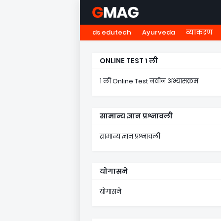
ds edutech
Ayurveda
व्याकरण
HOME
नवोदय
NMMS
५ व
ONLINE TEST १ ली
१ ली Online Test नवीन अभ्यासक्रम
सामान्य ज्ञान प्रश्नावली
सामान्य ज्ञान प्रश्नावली
योगासने
योगासने