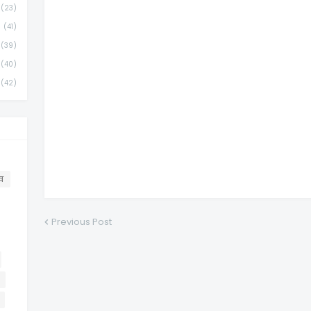
(23)
(41)
(39)
(40)
(42)
व
Previous Post