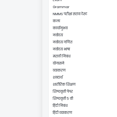
Grammar
NMMS परीक्षा सराव टेस्ट
कला
कार्यानुभव
नवोदय
नवोदय गणित
नवोदय भाषा
मराठी निबंध
योगासने
व्याकरण
शब्दार्थ
शारीरिक शिक्षण
शिष्यवृत्ती पेपर
शिष्यवृत्ती ५ वी
हिंदी निबंध
हिंदी व्याकरण