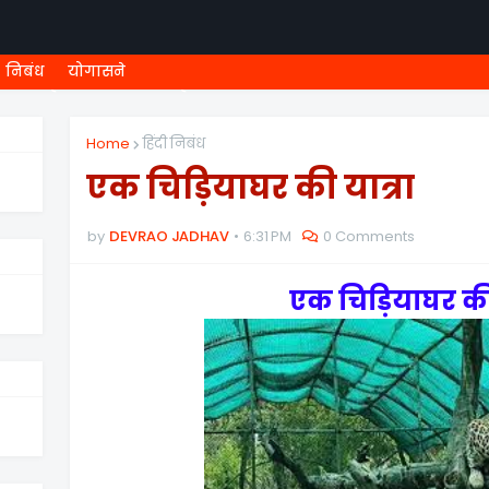
निबंध
योगासने
ी शिष्यवृत्ती
८ वी शिष्यवृत्ती
MEGA MENU
१ ली ONLINE T
Home
हिंदी निबंध
एक चिड़ियाघर की यात्रा
by
DEVRAO JADHAV
6:31 PM
0 Comments
एक चिड़ियाघर की 