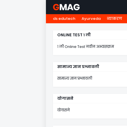
ds edutech
Ayurveda
व्याकरण
HOME
नवोदय
NMMS
५ व
ONLINE TEST १ ली
१ ली Online Test नवीन अभ्यासक्रम
सामान्य ज्ञान प्रश्नावली
सामान्य ज्ञान प्रश्नावली
योगासने
योगासने