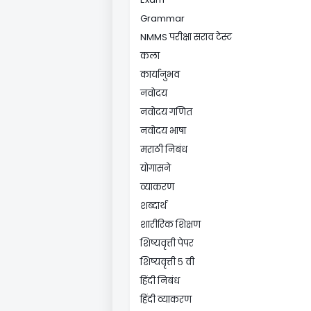
Grammar
NMMS परीक्षा सराव टेस्ट
कला
कार्यानुभव
नवोदय
नवोदय गणित
नवोदय भाषा
मराठी निबंध
योगासने
व्याकरण
शब्दार्थ
शारीरिक शिक्षण
शिष्यवृत्ती पेपर
शिष्यवृत्ती ५ वी
हिंदी निबंध
हिंदी व्याकरण