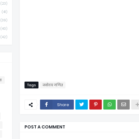
(23)
(41)
(39)
(40)
(42)
व
Tags
नवोदय गणित
Share
POST A COMMENT