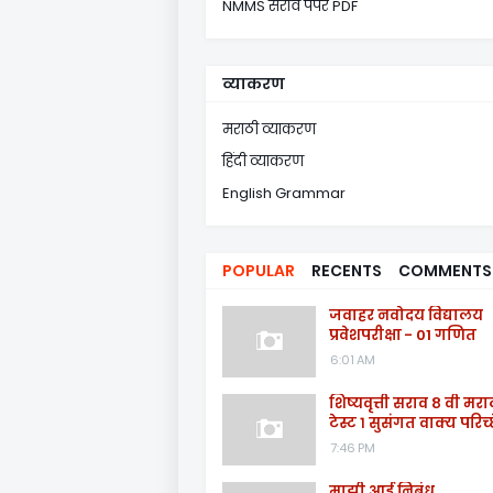
NMMS सराव पेपर PDF
व्याकरण
मराठी व्याकरण
हिंदी व्याकरण
English Grammar
POPULAR
RECENTS
COMMENTS
जवाहर नवोदय विद्यालय
प्रवेशपरीक्षा - 01 गणित
6:01 AM
शिष्यवृत्ती सराव ८ वी मरा
टेस्ट १ सुसंगत वाक्य परिच्
7:46 PM
माझी आई निबंध