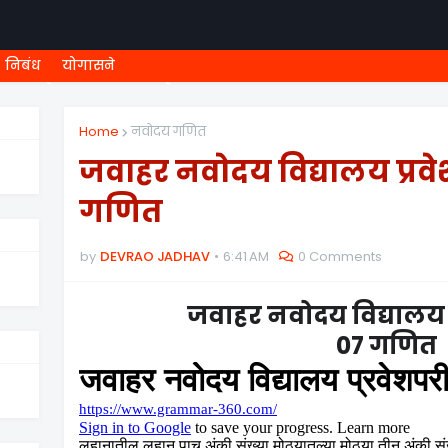
निबंध
योगासने
ी शिष्यवृत्ती
८ वी शिष्यवृत्ती
MEGA MENU
१ ली ONLINE T
Home
नवोदय गणित
जवाहर नवोदय विद्यालय प्रवेश
गणित
by
DEVRAO JADHAV
6:41 AM
0 Comments
जवाहर नवोदय विद्यालय प्
07 गणित