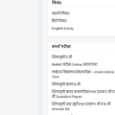
निबंध
मराठी निबंध
हिंदी निबंध
English Essay
स्पर्धा परीक्षा
शिष्यवृत्ती ५ वी
NMMS परीक्षा Online सराव टेस्ट
नवोदय विद्यालय प्रवेशपरीक्षा - Jnvst Online
Test
शिष्यवृत्ती सराव ८ वी
शिष्यवृत्ती सराव प्रश्नपत्रिका PDF इयत्ता ५ वी व
वी Question Peper
शिष्यवृत्ती उत्तर सूची PDF इयत्ता ५ वी व ८ वी
Answer list