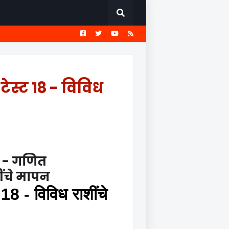
EST
सामान्य ज्ञान प्रश्नावली
टेस्ट 18 - विविध
ा -
गणित
ींचे मापन