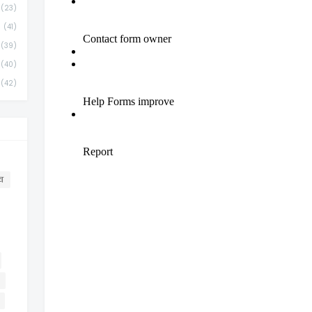
(23)
(41)
(39)
(40)
(42)
व