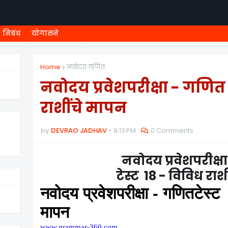
निबंध
योगासने
ी शिष्यवृत्ती
८ वी शिष्यवृत्ती
MEGA MENU
१ ली ONLINE T
Home
नवोदय गणित
नवोदय प्रवेशपरीक्षा - गणित 
राशींचे मापन
by
DEVRAO JADHAV
9:13 PM
0 Comments
नवोदय प्रवेशपरीक्ष
टेस्ट 18 - विविध राश