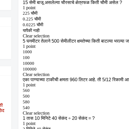
ठी
छेद