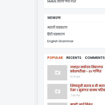
NMMS सराव पेपर PDF
व्याकरण
मराठी व्याकरण
हिंदी व्याकरण
English Grammar
POPULAR
RECENTS
COMMENTS
जवाहर नवोदय विद्यालय
प्रवेशपरीक्षा - 01 गणित
6:01 AM
शिष्यवृत्ती सराव ८ वी मरा
टेस्ट १ सुसंगत वाक्य परिच्
7:46 PM
माझी आई निबंध