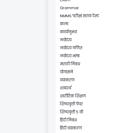
Grammar
NMMS परीक्षा सराव टेस्ट
कला
कार्यानुभव
नवोदय
नवोदय गणित
नवोदय भाषा
मराठी निबंध
योगासने
व्याकरण
शब्दार्थ
शारीरिक शिक्षण
शिष्यवृत्ती पेपर
शिष्यवृत्ती ५ वी
हिंदी निबंध
हिंदी व्याकरण