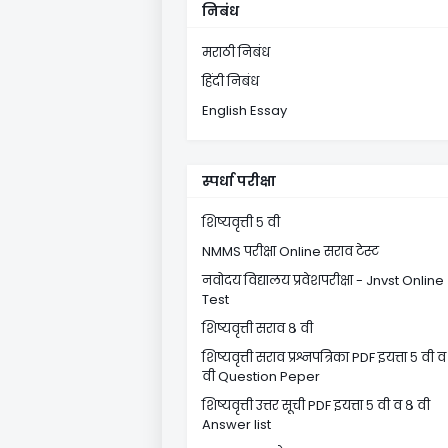
निबंध
मराठी निबंध
हिंदी निबंध
English Essay
स्पर्धा परीक्षा
शिष्यवृत्ती ५ वी
NMMS परीक्षा Online सराव टेस्ट
नवोदय विद्यालय प्रवेशपरीक्षा - Jnvst Online
Test
शिष्यवृत्ती सराव ८ वी
शिष्यवृत्ती सराव प्रश्नपत्रिका PDF इयत्ता ५ वी व
वी Question Peper
शिष्यवृत्ती उत्तर सूची PDF इयत्ता ५ वी व ८ वी
Answer list