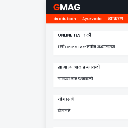
ds edutech
Ayurveda
व्याकरण
HOME
नवोदय
NMMS
५ व
ONLINE TEST १ ली
१ ली Online Test नवीन अभ्यासक्रम
सामान्य ज्ञान प्रश्नावली
सामान्य ज्ञान प्रश्नावली
योगासने
योगासने