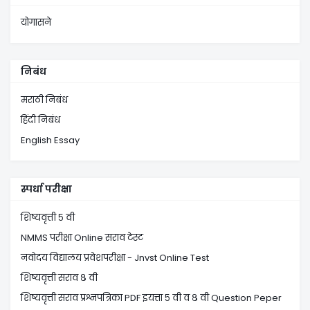
योगासने
निबंध
मराठी निबंध
हिंदी निबंध
English Essay
स्पर्धा परीक्षा
शिष्यवृत्ती ५ वी
NMMS परीक्षा Online सराव टेस्ट
नवोदय विद्यालय प्रवेशपरीक्षा - Jnvst Online Test
शिष्यवृत्ती सराव ८ वी
शिष्यवृत्ती सराव प्रश्नपत्रिका PDF इयत्ता ५ वी व ८ वी Question Peper