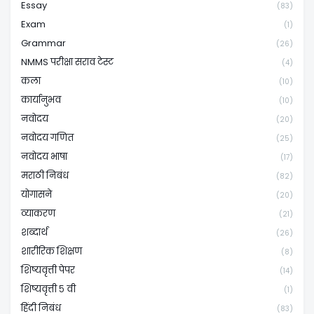
Essay
(83)
Exam
(1)
Grammar
(26)
NMMS परीक्षा सराव टेस्ट
(4)
कला
(10)
कार्यानुभव
(10)
नवोदय
(20)
नवोदय गणित
(25)
नवोदय भाषा
(17)
मराठी निबंध
(82)
योगासने
(20)
व्याकरण
(21)
शब्दार्थ
(26)
शारीरिक शिक्षण
(8)
शिष्यवृत्ती पेपर
(14)
शिष्यवृत्ती ५ वी
(1)
हिंदी निबंध
(83)