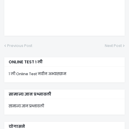
Previous Post
Next Post
ONLINE TEST १ ली
१ ली Online Test नवीन अभ्यासक्रम
सामान्य ज्ञान प्रश्नावली
सामान्य ज्ञान प्रश्नावली
योगासने