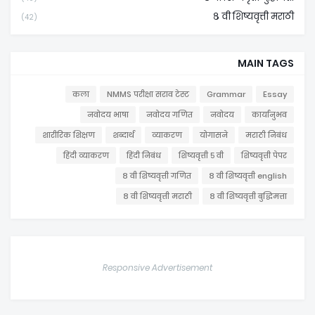
८ वी शिष्यवृत्ती मराठी
(42)
MAIN TAGS
कला
NMMS परीक्षा सराव टेस्ट
Grammar
Essay
नवोदय भाषा
नवोदय गणित
नवोदय
कार्यानुभव
शारीरिक शिक्षण
शब्दार्थ
व्याकरण
योगासने
मराठी निबंध
हिंदी व्याकरण
हिंदी निबंध
शिष्यवृत्ती ५ वी
शिष्यवृत्ती पेपर
८ वी शिष्यवृत्ती गणित
८ वी शिष्यवृत्ती english
८ वी शिष्यवृत्ती मराठी
८ वी शिष्यवृत्ती बुद्धिमत्ता
Responsive Advertisement