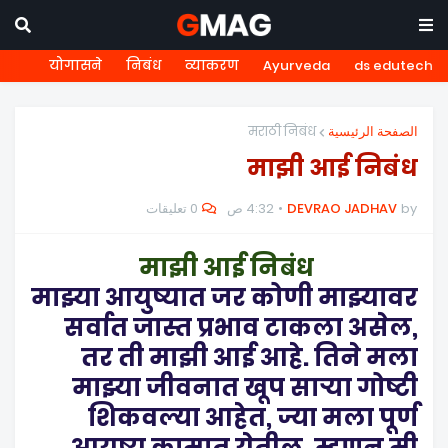
योगासने
निबंध
व्याकरण
Ayurveda
ds edutech
मराठी निबंध
الصفحة الرئيسية
माझी आई निबंध
0 تعليقات
4:32 ص
DEVRAO JADHAV
by
माझी आई निबंध
माझ्या आयुष्यात जर कोणी माझ्यावर
सर्वात जास्त प्रभाव टाकला असेल,
तर ती माझी आई आहे. तिने मला
माझ्या जीवनात खूप साऱ्या गोष्टी
शिकवल्या आहेत, ज्या मला पूर्ण
आयुष्य कामात येतील. म्हणून मी