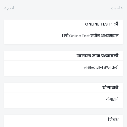
أحدث
أقدم
ONLINE TEST १ ली
१ ली Online Test नवीन अभ्यासक्रम
सामान्य ज्ञान प्रश्नावली
सामान्य ज्ञान प्रश्नावली
योगासने
योगासने
निबंध