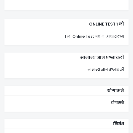
ONLINE TEST १ ली
१ ली Online Test नवीन अभ्यासक्रम
सामान्य ज्ञान प्रश्नावली
सामान्य ज्ञान प्रश्नावली
योगासने
योगासने
निबंध