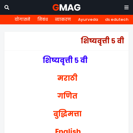
योगासने
निबंध
व्याकरण
Ayurveda
ds edutech
शिष्यवृत्ती ५ वी
शिष्यवृत्ती ५ वी
मराठी
गणित
बुद्धिमत्ता
English