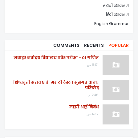
मराठी व्याकरण
हिंदी व्याकरण
English Grammar
COMMENTS
RECENTS
POPULAR
जवाहर नवोदय विद्यालय प्रवेशपरीक्षा - 01 गणित
6:01 ص
शिष्यवृत्ती सराव ८ वी मराठी टेस्ट १ सुसंगत वाक्य
परिच्छेद
7:46 م
माझी आई निबंध
4:32 ص