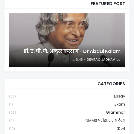
FEATURED POST
डॉ. ए. पी. जे. अब्दुल कलाम - Dr Abdul Kalam
6:48 م
DEVRAO JADHAV
by
CATEGORIES
Essay
(83)
Exam
(1)
Grammar
(26)
NMMS परीक्षा सराव टेस्ट
(4)
कला
(10)