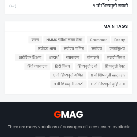
८ वी शिष्यवृत्ती मराठी
(42)
MAIN TAGS
कला
NMMS परीक्षा सराव टेस्ट
Grammar
Essay
नवोदय भाषा
नवोदय गणित
नवोदय
कार्यानुभव
शारीरिक शिक्षण
शब्दार्थ
व्याकरण
योगासने
मराठी निबंध
हिंदी व्याकरण
हिंदी निबंध
शिष्यवृत्ती ५ वी
शिष्यवृत्ती पेपर
८ वी शिष्यवृत्ती गणित
८ वी शिष्यवृत्ती english
८ वी शिष्यवृत्ती मराठी
८ वी शिष्यवृत्ती बुद्धिमत्ता
There are many variations of passages of Lorem Ipsum available.