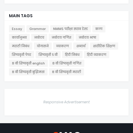
MAIN TAGS
Essay
Grammar
NMMS परीक्षा सराव टेस्ट
कला
कार्यानुभव
नवोदय
नवोदय गणित
नवोदय भाषा
मराठी निबंध
योगासने
व्याकरण
शब्दार्थ
शारीरिक शिक्षण
शिष्यवृत्ती पेपर
शिष्यवृत्ती ५ वी
हिंदी निबंध
हिंदी व्याकरण
८ वी शिष्यवृत्ती english
८ वी शिष्यवृत्ती गणित
८ वी शिष्यवृत्ती बुद्धिमत्ता
८ वी शिष्यवृत्ती मराठी
Responsive Advertisement