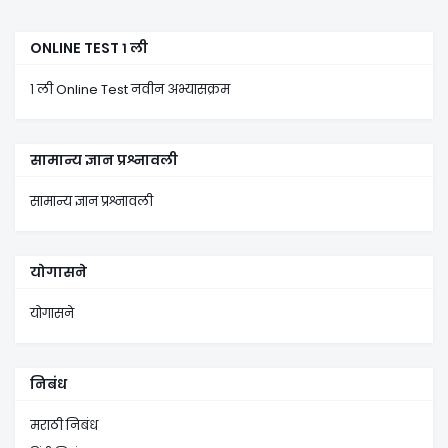
ONLINE TEST १ ली
१ ली Online Test नवीन अभ्यासक्रम
सामान्य ज्ञान प्रश्नावली
सामान्य ज्ञान प्रश्नावली
योगासने
योगासने
निबंध
मराठी निबंध