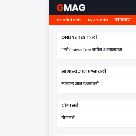
ds edutech
Ayurveda
व्याकरण
HOME
नवोदय
NMMS
५ व
ONLINE TEST १ ली
१ ली Online Test नवीन अभ्यासक्रम
सामान्य ज्ञान प्रश्नावली
सामान्य ज्ञान प्रश्नावली
योगासने
योगासने