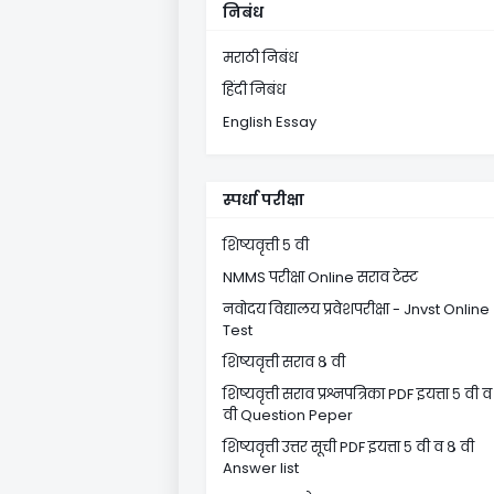
निबंध
मराठी निबंध
हिंदी निबंध
English Essay
स्पर्धा परीक्षा
शिष्यवृत्ती ५ वी
NMMS परीक्षा Online सराव टेस्ट
नवोदय विद्यालय प्रवेशपरीक्षा - Jnvst Online
Test
शिष्यवृत्ती सराव ८ वी
शिष्यवृत्ती सराव प्रश्नपत्रिका PDF इयत्ता ५ वी व
वी Question Peper
शिष्यवृत्ती उत्तर सूची PDF इयत्ता ५ वी व ८ वी
Answer list