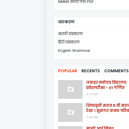
NMMS सराव पेपर PDF
व्याकरण
मराठी व्याकरण
हिंदी व्याकरण
English Grammar
POPULAR
RECENTS
COMMENTS
जवाहर नवोदय विद्यालय
प्रवेशपरीक्षा - 01 गणित
6:01 AM
शिष्यवृत्ती सराव ८ वी मरा
टेस्ट १ सुसंगत वाक्य परिच्
7:46 PM
माझी आई निबंध