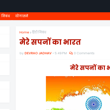
निबंध
योगासने
ी शिष्यवृत्ती
८ वी शिष्यवृत्ती
MEGA MENU
१ ली ONLINE T
Home
हिंदी निबंध
मेरे सपनों का भारत
by
DEVRAO JADHAV
5:49 PM
0 Comments
मेरे सपनों का 