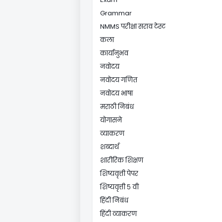
Grammar
NMMS परीक्षा सराव टेस्ट
कला
कार्यानुभव
नवोदय
नवोदय गणित
नवोदय भाषा
मराठी निबंध
योगासने
व्याकरण
शब्दार्थ
शारीरिक शिक्षण
शिष्यवृत्ती पेपर
शिष्यवृत्ती ५ वी
हिंदी निबंध
हिंदी व्याकरण