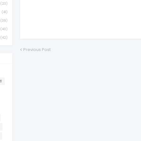
(23)
(41)
(39)
(40)
(42)
Previous Post
व