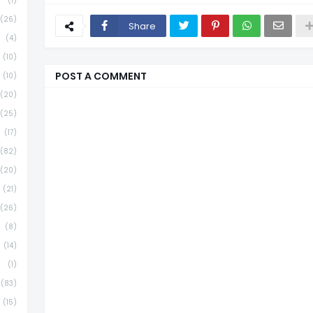
(1)
(26)
Share
(4)
(10)
POST A COMMENT
(10)
(20)
(25)
(17)
(82)
(20)
(21)
(26)
(8)
(14)
(1)
(83)
(15)