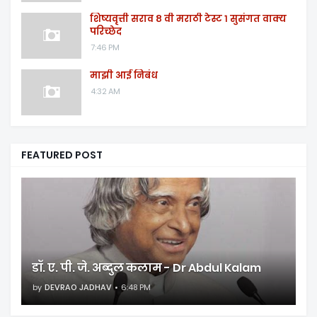
शिष्यवृत्ती सराव ८ वी मराठी टेस्ट १ सुसंगत वाक्य
परिच्छेद
7:46 PM
माझी आई निबंध
4:32 AM
FEATURED POST
डॉ. ए. पी. जे. अब्दुल कलाम - Dr Abdul Kalam
by
DEVRAO JADHAV
6:48 PM