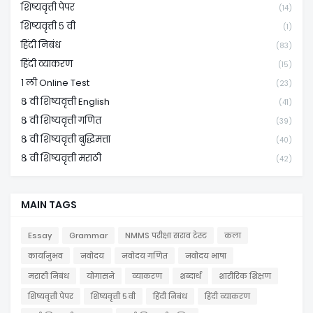
शिष्यवृत्ती पेपर
(14)
शिष्यवृत्ती ५ वी
(1)
हिंदी निबंध
(83)
हिंदी व्याकरण
(15)
१ ली Online Test
(23)
८ वी शिष्यवृत्ती English
(41)
८ वी शिष्यवृत्ती गणित
(39)
८ वी शिष्यवृत्ती बुद्धिमत्ता
(40)
८ वी शिष्यवृत्ती मराठी
(42)
MAIN TAGS
Essay
Grammar
NMMS परीक्षा सराव टेस्ट
कला
कार्यानुभव
नवोदय
नवोदय गणित
नवोदय भाषा
मराठी निबंध
योगासने
व्याकरण
शब्दार्थ
शारीरिक शिक्षण
शिष्यवृत्ती पेपर
शिष्यवृत्ती ५ वी
हिंदी निबंध
हिंदी व्याकरण