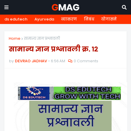
ds edutech
Ayurveda
व्याकरण
निबंध
योगासने
Home
सामान्य ज्ञान प्रश्नावली
सामान्य ज्ञान प्रश्नावली क्र. १२
by
DEVRAO JADHAV
6:56 AM
0 Comments