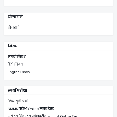
योगासने
योगासने
निबंध
मराठी निबंध
हिंदी निबंध
English Essay
स्पर्धा परीक्षा
शिष्यवृत्ती ५ वी
NMMS परीक्षा Online सराव टेस्ट
नवोदय विद्यालय प्रवेशपरीक्षा - Jnvst Online Test