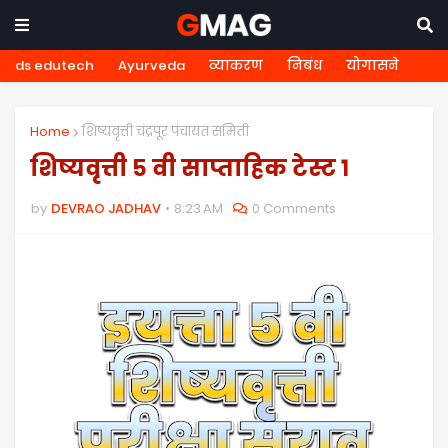
ds edutech
Ayurveda
व्याकरण
निबंध
योगासने
Home
शिष्यवृत्ती चंद्रपूर पंचायत समिती
शिष्यवृत्ती ५ वी साप्ताहिक टेस्ट १
by
DEVRAO JADHAV
8:23 AM
0 Comments