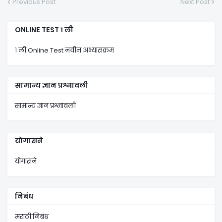
Previous Post
Next Post
ONLINE TEST १ ली
१ ली Online Test नवीन अभ्यासक्रम
सामान्य ज्ञान प्रश्नावली
सामान्य ज्ञान प्रश्नावली
योगासने
योगासने
निबंध
मराठी निबंध