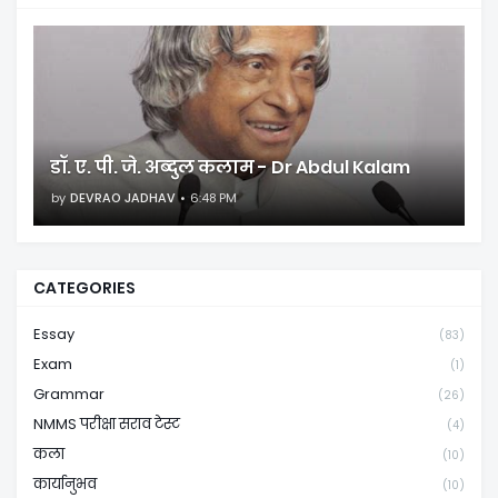
डॉ. ए. पी. जे. अब्दुल कलाम - Dr Abdul Kalam
by
DEVRAO JADHAV
6:48 PM
CATEGORIES
Essay
(83)
Exam
(1)
Grammar
(26)
NMMS परीक्षा सराव टेस्ट
(4)
कला
(10)
कार्यानुभव
(10)