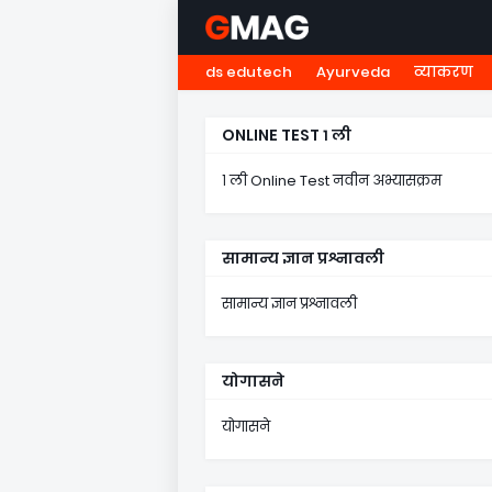
ds edutech
Ayurveda
व्याकरण
HOME
नवोदय
NMMS
५ व
ONLINE TEST १ ली
१ ली Online Test नवीन अभ्यासक्रम
सामान्य ज्ञान प्रश्नावली
सामान्य ज्ञान प्रश्नावली
योगासने
योगासने