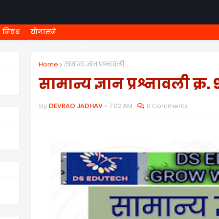
निबंध
योगासने
ी शिष्यवृत्ती
८ वी शिष्यवृत्ती
MEGA MENU
१ ली ONLINE T
Home
सामान्य ज्ञान प्रश्नावली
सामान्य ज्ञान प्रश्नावली क्र. 
by
DEVRAO JADHAV
7:02 AM
0 Comments