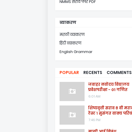
NMMS सराव पेपर PDF
व्याकरण
मराठी व्याकरण
हिंदी व्याकरण
English Grammar
POPULAR
RECENTS
COMMENTS
जवाहर नवोदय विद्यालय
प्रवेशपरीक्षा - 01 गणित
6:01 AM
शिष्यवृत्ती सराव ८ वी मरा
टेस्ट १ सुसंगत वाक्य परिच्
7:46 PM
माझी आई निबंध