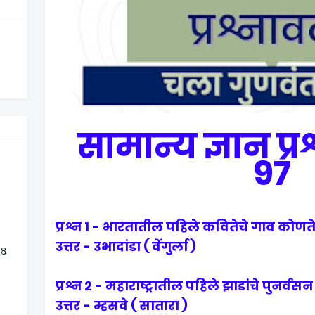
सामान्य ज्ञान प्र
97
प्रश्न १ - भारतातील पहिले कवितेचे गाव कोणते
उत्तर - उभादांडा ( वेंगुर्ला )
 ८
प्रश्न २ - महाराष्ट्रातील पहिले झाडांचे पुनर्व
उत्तर - म्हसवे ( सातारा )