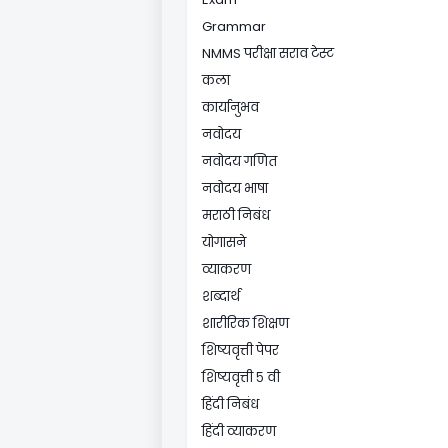
Grammar
NMMS परीक्षा सराव टेस्ट
कला
कार्यानुभव
नवोदय
नवोदय गणित
नवोदय भाषा
मराठी निबंध
योगासने
व्याकरण
शब्दार्थ
शारीरिक शिक्षण
शिष्यवृत्ती पेपर
शिष्यवृत्ती ५ वी
हिंदी निबंध
हिंदी व्याकरण