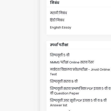
निबंध
मराठी निबंध
हिंदी निबंध
English Essay
स्पर्धा परीक्षा
शिष्यवृत्ती ५ वी
NMMS परीक्षा Online सराव टेस्ट
नवोदय विद्यालय प्रवेशपरीक्षा - Jnvst Online
Test
शिष्यवृत्ती सराव ८ वी
शिष्यवृत्ती सराव प्रश्नपत्रिका PDF इयत्ता ५ वी व
वी Question Peper
शिष्यवृत्ती उत्तर सूची PDF इयत्ता ५ वी व ८ वी
Answer list