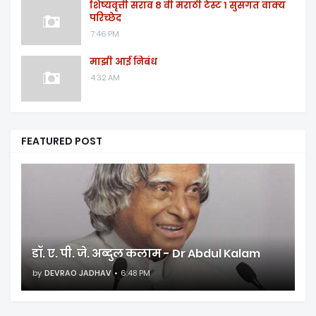
शिष्यवृत्ती सराव ८ वी मराठी टेस्ट १ सुसंगत वाक्य
परिच्छेद
7:46 PM
माझी आई निबंध
4:32 AM
FEATURED POST
डॉ. ए. पी. जे. अब्दुल कलाम - Dr Abdul Kalam
by
DEVRAO JADHAV
6:48 PM