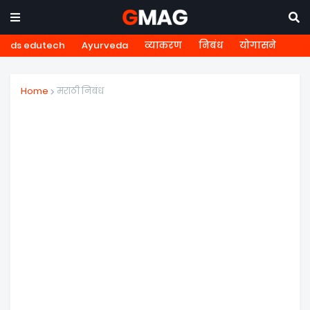
ds edutech
Ayurveda
व्याकरण
निबंध
योगासने
Home
मराठी निबंध