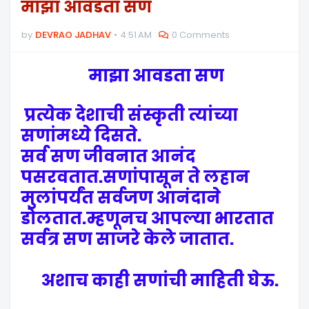
माझा आवडता सण
by
DEVRAO JADHAV
4:51 AM
0 Comments
माझा आवडता सण
प्रत्येक देशाची संस्कृती त्यांच्या
सणांमध्ये दिसते.
सर्व सण जीवनात आनंद
पसरवतात.सणांपासून ते लहान
मुलांपर्यंत सर्वजण आनंदाने
डोलतात.म्हणूनच आपल्या भारतात
सर्वत्र सण साजरे केले जातात.
अशाच काही सणांची माहिती घेऊ.