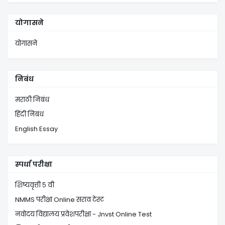
योगासने
योगासने
निबंध
मराठी निबंध
हिंदी निबंध
English Essay
स्पर्धा परीक्षा
शिष्यवृत्ती ५ वी
NMMS परीक्षा Online सराव टेस्ट
नवोदय विद्यालय प्रवेशपरीक्षा - Jnvst Online Test