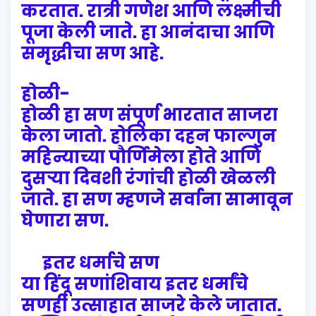
करतात. रात्री गणेश आणि लक्ष्मीची
पूजा केली जाते. हा आनंदाचा आणि
समृद्धीचा सण आहे.
होळी-
होळी हा सण संपूर्ण भारतात साजरा
केला जातो. होलिका दहन फाल्गुन
महिन्याच्या पौर्णिमेला होते आणि
दुसऱ्या दिवशी रंगांची होळी खेळली
जाते. हा सण म्हणजे सर्वाना सामावून
घेणारा सण.
इतर धर्माचे सण
या हिंदू सणांशिवाय इतर धर्मांचे
सणही उत्साहात साजरे केले जातात.