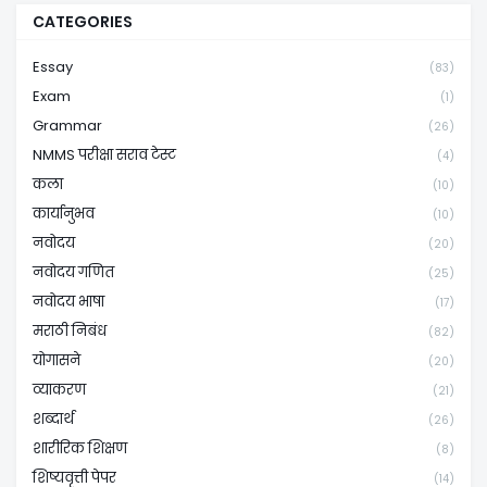
CATEGORIES
Essay
(83)
Exam
(1)
Grammar
(26)
NMMS परीक्षा सराव टेस्ट
(4)
कला
(10)
कार्यानुभव
(10)
नवोदय
(20)
नवोदय गणित
(25)
नवोदय भाषा
(17)
मराठी निबंध
(82)
योगासने
(20)
व्याकरण
(21)
शब्दार्थ
(26)
शारीरिक शिक्षण
(8)
शिष्यवृत्ती पेपर
(14)