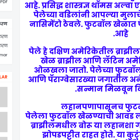
 PDF
आहे. प्रसिद्ध शास्त्रज्ञ थॉमस अल्व
पेलेच्या वडिलांनी आपल्या मुला
नासिमेंटो ठेवले. फुटबॉल खेळात प
करण
आहे.
ाकरण
याकरण
पेले हे दक्षिण अमेरिकेतील ब्राझील
mmar
खेळ ब्राझील आणि लॅटिन अमेर
ओळखला जातो. पेलेच्या फुटबॉलने
LAR
आणि पॅराग्वेसारख्या जगातील अने
सन्मान मिळवून दि
लहानपणापासूनच फुट
पेलेला फुटबॉल खेळण्याची आवड 
ब्राझीलमधील बोरू या लहानशा ग
झोपडपट्टीत राहत होते. या कुटु