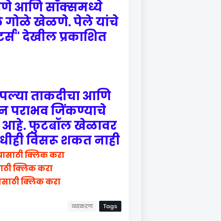
णे आणि सॉक्समध्ये
गोळे खेळणे. पेले यांचे
टर्स" देखील प्रकाशित
 आपल्या ताकदीचा आणि
न पराभव जिंकण्याचे
 आहे. फुटबॉल खेळावर
कधीही विसरू शकत नाही.
यासाठी क्लिक करा
साठी क्लिक करा
ासाठी क्लिक करा
व्याकरण
Tags