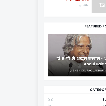
4:32 ص
FEATURED P
डॉ. ए. पी. जे. अब्दुल कलाम - 
Abdul Kala
6:48 م
DEVRAO JADHAV
CATEGOR
E
(83)
E