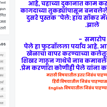
आहे, चहाच्या दुकानात काम कर
Test
glish
कागदाच्या तुकड्यांपासून बनवलेले 
 गणित
दुसरे पुस्तक "पेले: हाय सॉकर मॅ
िमत्ता
झाले.
मराठी
समारोप -
AGS
पेले हा फुटबॉलला पर्याय आहे.
खेळाचा वापर करण्याच्या कलेतू
say
शिखर गाठून गाथेचे नाव कमावले
स्ट
प्रेम करणारा कोणीही पेले यांना 
ोदय
मराठी विषयातील इतर निबंध पाहण्
बंध
हिंदी विषयातील निबंध पाहण्या
ार्थ
English विषयातील निबंध पाहण्य
५ वी
lish
त्ता