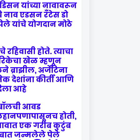
ा एडिसन यांच्या नावावरून
चे नाव एडसन रँटेस डो
ेले यांचे योगदान मोठे
चे रहिवासी होते. त्याचा
िकेचा खेळ म्हणून
 ब्राझील, अर्जेंटिना
क देशांना कीर्ती आणि
ला आहे.
बॉलची आवड
लहानपणापासूनच होती,
ावात एक गरीब कुटुंब
ंबात जन्मलेले पेले