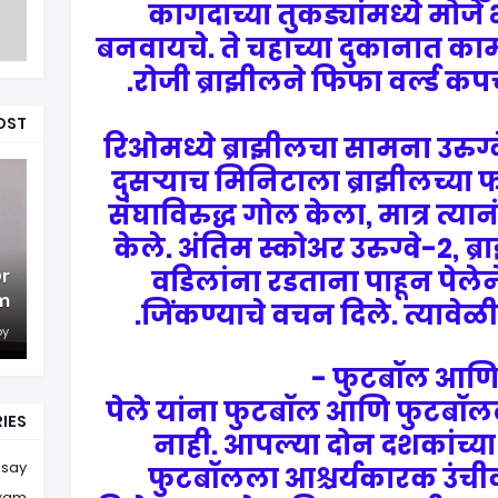
कागदाच्या तुकड्यांमध्ये मोज
बनवायचे. ते चहाच्या दुकानात काम
रोजी ब्राझीलने फिफा वर्ल्ड कप
OST
रिओमध्ये ब्राझीलचा सामना उरुग्वेश
दुसऱ्याच मिनिटाला ब्राझीलच्या फॉ
संघाविरुद्ध गोल केला, मात्र त्या
केले. अंतिम स्कोअर उरुग्वे-2, ब
Dr
वडिलांना रडताना पाहून पेलेन
m
जिंकण्याचे वचन दिले. त्यावेळी प
by
फुटबॉल आणि पे
पेले यांना फुटबॉल आणि फुटबॉलल
IES
नाही. आपल्या दोन दशकांच्या 
ssay
फुटबॉलला आश्चर्यकारक उंचीवर
xam