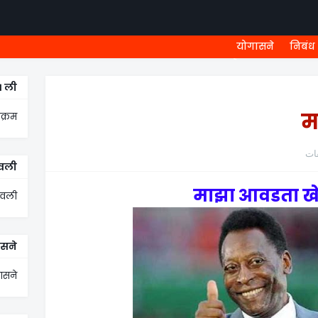
योगासने
निबंध
ली ONLINE TEST
MEGA MENU
८ वी शिष्यवृत्ती
५ वी शिष्यवृ
१ ली
म
क्रम
ावली
नावली
सने
ासने