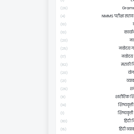
(1)
Gram
(26)
NMMS परीक्षा सराव 
(4)
(10)
कार्य
(10)
न
(20)
नवोदय 
(25)
नवोदय 
(17)
मराठी न
(82)
योग
(20)
व्य
(21)
शब
(26)
शारीरिक शि
(8)
शिष्यवृत्ती
(14)
शिष्यवृत्ती
(1)
हिंदी 
(83)
हिंदी व्
(15)