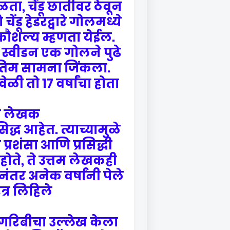
ता, चेंडू छातीवर ठेवून
ेंडू हेडरद्वारे गोलमध्ये
क कौशल्य म्हणता येईल.
स्वीडन एक गोलने पुढे
ंतिम सामना जिंकला.
ळी तो 17 वर्षांचा होता.
लेखक -
िद्ध आहेत. त्याच्यामुळे
्रशंसा आणि प्रसिद्धी
 होते, ते उत्तम लेखकही
नंतर अनेक वर्षांनी पेले
त्र लिहिले.
 गरिबीचा उल्लेख केला