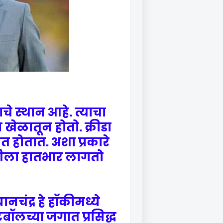
े स्थान आहे. त्याचा
ळातून होतो. क्रीडा
त होतात. अशा प्रकारे
गतीला हातभार लागतो.
यानचंद्र हे हॉकीमध्ये
टबॉलच्या जगात प्रसिद्ध