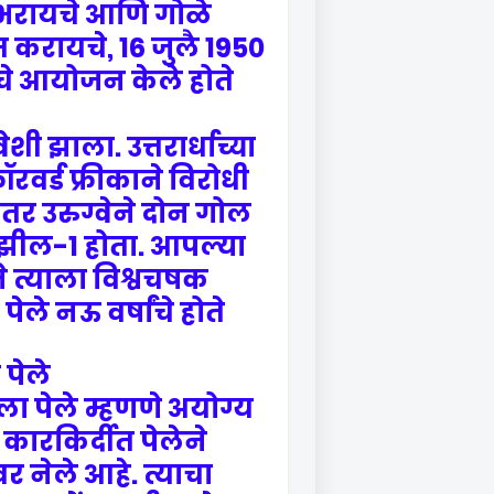
े भरायचे आणि गोळे
 करायचे, 16 जुलै 1950
चे आयोजन केले होते.
ी झाला. उत्तरार्धाच्या
रवर्ड फ्रीकाने विरोधी
नंतर उरुग्वेने दोन गोल
्राझील-1 होता. आपल्या
े त्याला विश्वचषक
ेले नऊ वर्षांचे होते.
ले -
ा पेले म्हणणे अयोग्य
कारकिर्दीत पेलेने
 नेले आहे. त्याचा