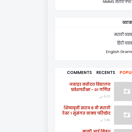
NMMS सराव पेपर
व्या
मराठी व्य
हिंदी व्
English Gra
COMMENTS
RECENTS
POPU
जवाहर नवोदय विद्यालय
प्रवेशपरीक्षा - 01 गणित
6:01 ص
शिष्यवृत्ती सराव ८ वी मराठी
टेस्ट १ सुसंगत वाक्य परिच्छेद
7:46 م
माझी आई निबंध