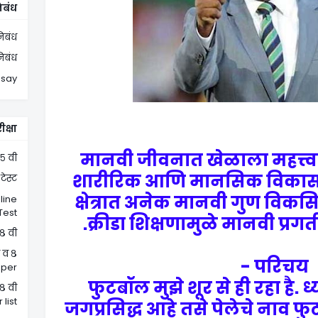
िबंध
िबंध
निबंध
ssay
ीक्षा
मानवी जीवनात खेळाला महत्त्वाच
 ५ वी
शारीरिक आणि मानसिक विकास खे
टेस्ट
क्षेत्रात अनेक मानवी गुण विकसि
nline
Test
क्रीडा शिक्षणामुळे मानवी प्र
 ८ वी
ी व ८
परिचय -
eper
फुटबॉल मुझे शूर से ही रहा है. ध्
 ८ वी
list
जगप्रसिद्ध आहे तसे पेलेचे नाव फु