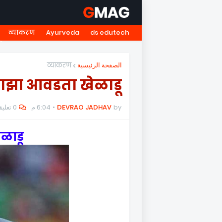
व्याकरण
Ayurveda
ds edutech
त्ती
NMMS
नवोदय
HOME
व्याकरण
الصفحة الرئيسية
ाझा आवडता खेळाडू
0 تعليقات
6:04 م
DEVRAO JADHAV
by
माझा आवडता खेळाडू