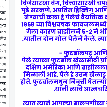
विजेसारखा वेग, चित्त्यासारखी चपळ
mar
पुढे सरकणे, अप्रतिम ड्रिब्लिंग आणि च
टेस्ट
नेण्याची कला हे पेलेचे वैयक्ति
कला
1958 च्या विश्वचषक फायनलमध्ये 
ानुभव
गेला कारण ब्राझीलने 5-2 ने अ
वोदय
यातील दोन गोल पेलेने केले. त्यावे
गणित
भाषा
िबंध
फुटबॉलपटू आणि 
ासने
पेले त्याच्या फुटबॉल खेळासाठी प्रस
ाकरण
दक्षिण अमेरिका आणि ब्राझीलला प
्दार्थ
मिळाली आहे. पेले हे उत्तम खेळाडू
क्षण
होते. फुटबॉलमधून निवृत्ती घेतल्या
 पेपर
यांनी त्यांचे आत्मचरि
 ५ वी
निबंध
त्यात त्याने आपल्या बालपणीच्या
याकरण