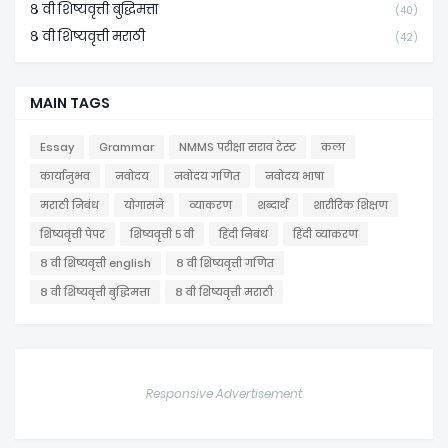
८ वी शिष्यवृत्ती बुद्धिमत्ता
(40)
८ वी शिष्यवृत्ती मराठी
(42)
MAIN TAGS
Essay
Grammar
NMMS परीक्षा सराव टेस्ट
कला
कार्यानुभव
नवोदय
नवोदय गणित
नवोदय भाषा
मराठी निबंध
योगासने
व्याकरण
शब्दार्थ
शारीरिक शिक्षण
शिष्यवृत्ती पेपर
शिष्यवृत्ती ५ वी
हिंदी निबंध
हिंदी व्याकरण
८ वी शिष्यवृत्ती english
८ वी शिष्यवृत्ती गणित
८ वी शिष्यवृत्ती बुद्धिमत्ता
८ वी शिष्यवृत्ती मराठी
Responsive Advertisement