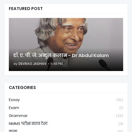
FEATURED POST
डॉ. ए. पी. जे. अब्दुल कलाम - Dr Abdul Kalam
by
DEVRAO JADHAV
6:48 PM
CATEGORIES
Essay
(83)
Exam
(1)
Grammar
(26)
NMMS परीक्षा सराव टेस्ट
(4)
कला
(10)