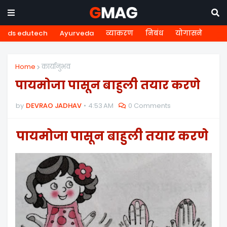
ds edutech
Ayurveda
व्याकरण
निबंध
योगासने
Home
कार्यानुभव
पायमोजा पासून बाहुली तयार करणे
by
DEVRAO JADHAV
4:53 AM
0 Comments
पायमोजा पासून बाहुली तयार करणे