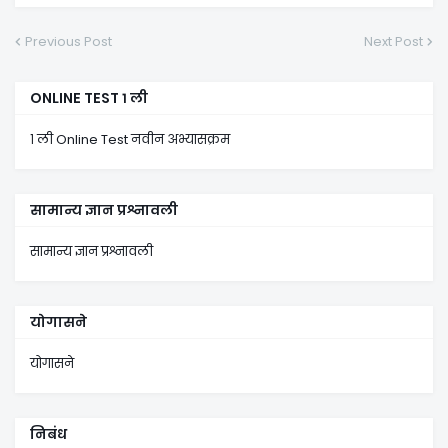
Previous Post
Next Post
ONLINE TEST १ ली
१ ली Online Test नवीन अभ्यासक्रम
सामान्य ज्ञान प्रश्नावली
सामान्य ज्ञान प्रश्नावली
योगासने
योगासने
निबंध