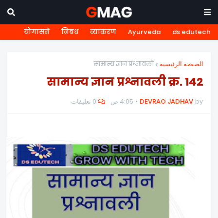
योगासने
निबंध
व्याकरण
Ayurveda
ds edutech
सामान्य ज्ञान प्रश्नावली
الصفحة الرئيسية
सामान्य ज्ञान प्रश्नावली क्र. 142
0 تعليقات
4:05 ص
DEVRAO JADHAV
by