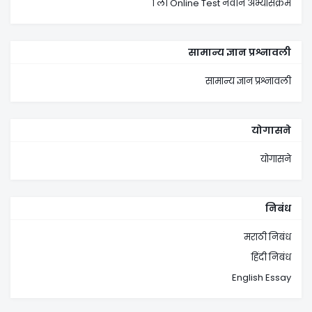
१ ली Online Test नवीन अभ्यासक्रम
सामान्य ज्ञान प्रश्नावली
सामान्य ज्ञान प्रश्नावली
योगासने
योगासने
निबंध
मराठी निबंध
हिंदी निबंध
English Essay