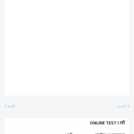
أحدث
أقدم
ONLINE TEST १ ली