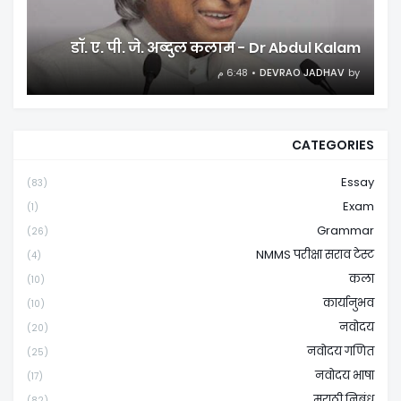
डॉ. ए. पी. जे. अब्दुल कलाम - Dr Abdul Kalam
6:48 م
DEVRAO JADHAV
by
CATEGORIES
Essay
(83)
Exam
(1)
Grammar
(26)
NMMS परीक्षा सराव टेस्ट
(4)
कला
(10)
कार्यानुभव
(10)
नवोदय
(20)
नवोदय गणित
(25)
नवोदय भाषा
(17)
मराठी निबंध
(82)