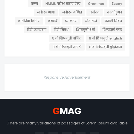
कला
NMMS परीक्षा सराव टेस्ट
Grammar
Essay
नवोदय भाषा
नवोदय गणित
नवोदय
कार्यानुभव
शारीरिक शिक्षण
शब्दार्थ
व्याकरण
योगासने
मराठी निबंध
हिंदी व्याकरण
हिंदी निबंध
शिष्यवृत्ती ५ वी
शिष्यवृत्ती पेपर
८ वी शिष्यवृत्ती गणित
८ वी शिष्यवृत्ती english
८ वी शिष्यवृत्ती मराठी
८ वी शिष्यवृत्ती बुद्धिमत्ता
Responsive Advertisement
There are many variations of passages of Lorem Ipsum available.